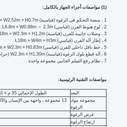
(1) مواصفات أجزاء الجهاز بالكامل:
1 ، منصة التحكم في الرغوة (قياسية) L3m × W2.52m × H0.7m
2 ، لوح هبوط الفرن (قياسي) L6.8m × W0.98m ～ 2.3m
3 ، وصلات جانبية للفرن (قياسية) L18m × W2.3m × H1.2m
4 ، إطار آلة الفرن (قياسي) L18m × W4m × H3m
5 ، خط ناقل داخلي للفرن (قياسي) L18m × W2.3m × H0.83m
6 ، آلة قطع بلوك الرغوة (قياسية) W2.3m × H1.30m (حزام السكين بنوع متقاطع)
7 ، نظام رفع الفيلم الجانبي مجموعة واحدة
مواصفات التقنية الرئيسية
:
البعد
الطول الإجمالي 35 م × العرض الإجمالي 4 م × الارتفاع الإجمالي 3 م
مجموعة مواد
13 مجموعة ، واجهة بين الإنسان والآلة ، كل من التحكم اليدوي والآلي بالكمبيوتر
الرغوة
عرض الرغوة
ارتفاع الرغوة