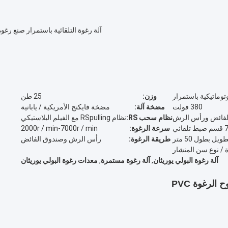
آلة رغوة التلقائية باستمرار صنع رغو
وتوماتيكية باستمرار
وزن:
25 طن
380 فولت
مضخة آلة:
مضخة فايكنج الأمريكية / يابانية
لفائض ورأس الرش
نظام سحب RS:
نظام RSpulling مع الفيلم البلاستيكي
قسم ضبط تلقائي
سرعة الرغوة:
2000r / min-7000r / min
ل بطول 50 متر
طريقة الرغوة:
رأس الرش وصندوق الفائض
 / نوع سن المنشار
آلة رغوة البولي يوريثان
,
آلة رغوة مستمرة
,
معدات رغوة البولي يوريثان
الرغوة PVC