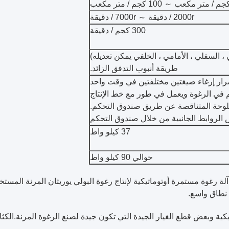
2000r / دقيقة ～ 7000r / دقيقة
300 كجم / دقيقة
 السفلي ، الأمامي ، الخلفي يمكن تعديله)
طريقة أنبوب التدفق الزائد.
لوحة المتناقصة عن طريق صندوق التحكم.
لروابط الجانبية من خلال صندوق التحكم
37 كيلو واط
حوالي 90 كيلو واط
غوة الأفقي المستمر QHF-2017 عبارة عن آلة رغوة مستمرة أوتوماتيكية لإنتاج رغوة البولي يوريثان
 نطاق واسع.