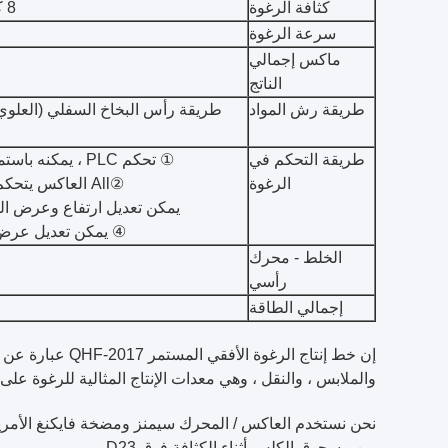
كثافة الرغوة
8 كجم / متر مكعب ～ 100 كجم / متر مكعب
سرعة الرغوة
ماكس إجمالي
الناتج
طريقة رش المواد
طريقة رأس البخاخ السفلي (العلوي ،
طريقة التحكم في
① تحكم PLC ، يمكنه باستمرار إرغاء صيغتين مختلفتين في وقت واحد
الرغوة
②All العاكس يتحكم في الرغوة ويعمل في طور مع خط الإنتاج
يمكن تعديل ارتفاع وعرض ال
④ يمكن تعديل عرض ا
الخلط - محرك
رأسي
إجمالي الطاقة
إن خط إنتاج الر
والملابس ، والنقل ، وهي معدات الإنتاج المثالية للرغوة على
من مسحوق الكلس أثناء الكثافة فوق D23.