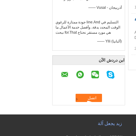
—— Vusal - أذربيجان
جودة ممتازة للرغوي line.And التسليم في
الوقت المحدد بدقة، وأفضل خدمة الأعمال ما
نبحث for.That هي مورد مستقر نحتاج
—— Ylli (ألبانيا)
ابن دردش الآن
زبد يجعل آلة