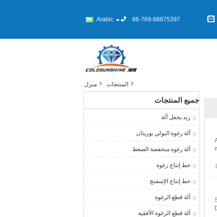
Arabic
86-769-88875397
المنتجات
منزل
جميع المنتجات
زبد يجعل آلة
آلة رغوة البولي يوريثان
آلة رغوة منخفضة الضغط
خط إنتاج رغوة
خط إنتاج الإسفنج
آلة قطع الرغوة
آلة قطع الرغوة الأفقية