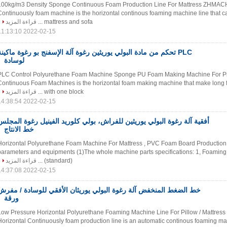
8~100kg/m3 Density Sponge Continuous Foam Production Line For Mattress ZHMACH
Continuously foam machine is the horizontal continous foaming machine line that c
mattress and sofa ...
قراءة المزيد
2022-02-15 11:13:10
PLC تحكم من مادة البولي يوريثين رغوة آلة الإسفنج بو رغوة ماكينة
لوسادة
PLC Control Polyurethane Foam Machine Sponge PU Foam Making Machine For P
Continuous Foam Machines is the horizontal foam making machine that make long 
with one block ...
قراءة المزيد
2022-02-15 14:38:54
أفقية آلة رغوة البولي يوريثين للفراش، بولي كلوريد الفينيل رغوة المجلس
خط الانتاج
Horizontal Polyurethane Foam Machine For Mattress , PVC Foam Board Production
parameters and equipments (1)The whole machine parts specifications: 1, Foaming 
(standard) ...
قراءة المزيد
2022-02-15 14:37:08
خط الضغط المنخفض آلة رغوة البولي يوريثان الأفقي للوسادة / مفرش
ورقة
Low Pressure Horizontal Polyurethane Foaming Machine Line For Pillow / Mattres
Horizontal Continuously foam production line is an automatic continous foaming ma