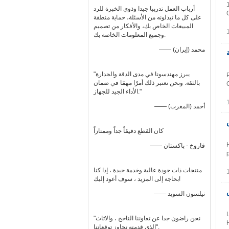
أرباب العمل تدريبا جيدا وذوي الخبرة للرد
على كل ما تبذلونه من الأسئلة، حماية منطقة
المبيعات الخاص بك، والأفكار من تصميم
وجميع المعلومات الخاصة بك.
—— محمد (إيران)
"يبرز مهندسونا في مدى الدقة والجدارة
بالثقة. ونحن نعتبر ذلك أمرًا مهمًا في ضمان
الأداء الجيد للجهاز."
—— أحمد (المغرب)
كان القطع دقيقاً جداً وممتازاً
—— فاروخ - باكستان
منتجات ذات جودة عالية وخدمة جيدة ، إذا كنا
بحاجة إلى المزيد ، سوف أعود إليك!
—— نيلسون السويد
"نحن راضون جدا عن تعاوننا الناجح ، والاثاث
الذي قدمته تجاوز توقعاتنا".