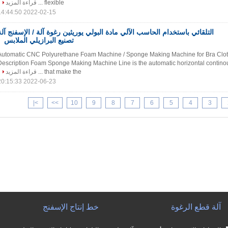
flexible ...
قراءة المزيد
2022-02-15 14:44:50
التلقائي باستخدام الحاسب الآلي مادة البولي يوريثين رغوة آلة / الإسفنج آلة
تصنيع البرازيلي الملابس
Automatic CNC Polyurethane Foam Machine / Sponge Making Machine for Bra Clot
Description Foam Sponge Making Machine Line is the automatic horizontal contin
that make the ...
قراءة المزيد
2022-06-23 20:15:33
>|
>>
10
9
8
7
6
5
4
3
آلة قطع الرغوة
خط إنتاج الإسفنج