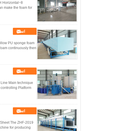
 Horizontal
an make the foam for
اتصل
illow PU sponge foam
foam continuously then
اتصل
 Line Main technique
controlling Platform
اتصل
s Sheet The ZHF-2019
chine for producing