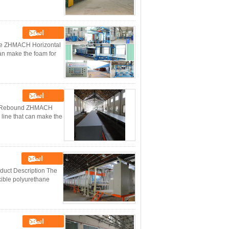
اتصل
ne ZHMACH Horizontal
an make the foam for
اتصل
ow Rebound ZHMACH
line that can make the
اتصل
duct Description The
xible polyurethane
اتصل