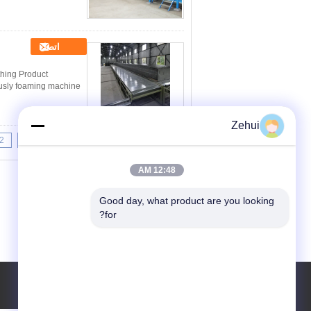
اتصل
hing Product
ously foaming machine
Zehui
2
1
<<
|<
Page 1 of 10
12:48 AM
Good day, what product are you looking 
for?
طلب اقتباس