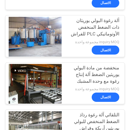
الاتصال
مراقبة
آلة رغوة البولي يوريثان
الجودة
ذات الضغط المنخفض
الأوتوماتيكي PLC للفراش
اتصل
inquiry MOQ:مجموعة واحدة
بنا
الاتصال
منخفضة من مادة البولي
اطلب
يوريثين الضغط آلة إنتاج
اقتباس
رغوة مع وحدة المشبك
طويل رغوة بلوك
inquiry MOQ:مجموعة واحدة
خريطة
الاتصال
الموقع
التلقائي آلة رغوة رذاذ
الضغط المنخفض للبولي
PRIVACY
يوريثين أريكة وفراش