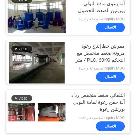
آلة رغوي مادة البولي
يوريثين الضغط للحصول
على الرغوة فراش وصوفا
inquiry MOQ:مجموعة واحدة
الاتصال
مفرش خط إنتاج رغوة
مرونة ضغط منخفض مع
التحكم PLC، 60KG / متر
مكعب
inquiry MOQ:مجموعة واحدة
الاتصال
التلقائي ضغط منخفض رذاذ
آلة حقن رغوة لمادة البولي
يوريثين رغوة
inquiry MOQ:مجموعة واحدة
الاتصال