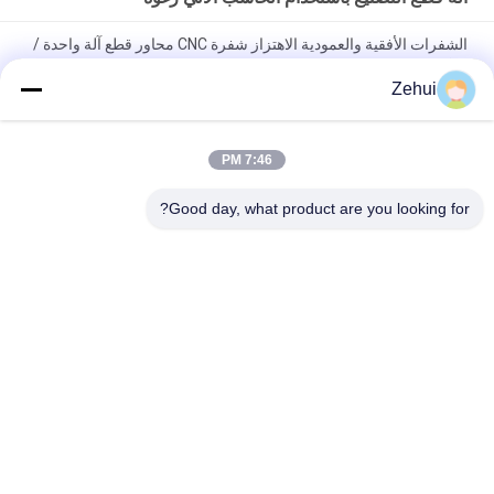
الشفرات الأفقية والعمودية الاهتزاز شفرة CNC محاور قطع آلة واحدة /
شفرة مزدوجة
Zehui
آلة قطع رأسي سلك CNC رغوة للالصوف الصخري / إيفا رغوة / إعادة
الترابط كسوات
7:46 PM
التصنيع باستخدام الحاسب الآلي آلة قطع كونتور / الإسفنج آلة قطع
1.74KW لساحة رغوة بلوك
Good day, what product are you looking for?
فئات شعبية
جميع
آلة رغوة البولي يوريثان
زبد يجعل آلة
آلة رغوة منخفضة 
خط إنتاج رغوة
الضغط
آلة قطع الرغوة
خط إنتاج الإسفنج