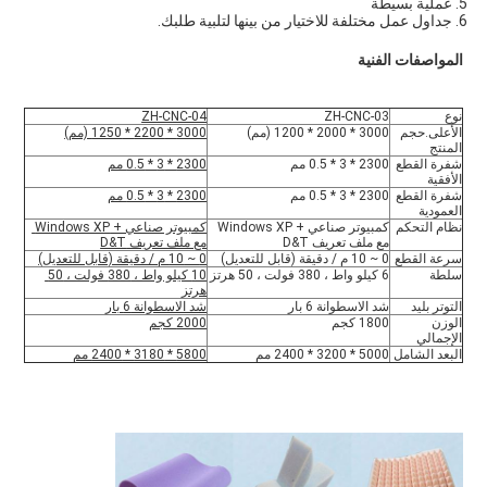
5. عملية بسيطة
6. جداول عمل مختلفة للاختيار من بينها لتلبية طلبك.
المواصفات الفنية
نوع
ZH-CNC-03
ZH-CNC-04
الأعلى.حجم 
3000 * 2000 * 1200 (مم)
3000 * 2200 * 1250 (مم)
المنتج
شفرة القطع 
2300 * 3 * 0.5 مم
2300 * 3 * 0.5 مم
الأفقية
شفرة القطع 
2300 * 3 * 0.5 مم
2300 * 3 * 0.5 مم
العمودية
نظام التحكم
كمبيوتر صناعي + Windows XP 
كمبيوتر صناعي + Windows XP 
مع ملف تعريف D&T
مع ملف تعريف D&T
سرعة القطع
0 ~ 10 م / دقيقة (قابل للتعديل)
0 ~ 10 م / دقيقة (قابل للتعديل)
سلطة
6 كيلو واط ، 380 فولت ، 50 هرتز
10 كيلو واط ، 380 فولت ، 50 
هرتز
التوتر بليد
شد الاسطوانة 6 بار
شد الاسطوانة 6 بار
الوزن 
1800 كجم
2000 كجم
الإجمالي
البعد الشامل
5000 * 3200 * 2400 مم
5800 * 3180 * 2400 مم