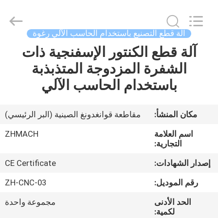
Zehui
machinery
equipment
co.,
ltd.
آلة قطع التصنيع باستخدام الحاسب الآلي رغوة
All
Rights
آلة قطع الكنتور الإسفنجية ذات
الصفحة
Reserved.
الشفرة المزدوجة المتذبذبة
الرئيسية
باستخدام الحاسب الآلي
منتجات
مكان المنشأ:
مقاطعة قوانغدونغ الصينية (البر الرئيسي)
معلومات
اسم العلامة
ZHMACH
عنا
التجارية:
إصدار الشهادات:
CE Certificate
جولة
رقم الموديل:
ZH-CNC-03
في
الحد الأدنى
مجموعة واحدة
المعمل
لكمية: