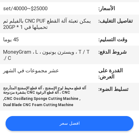
الأسعار:
$25000~40000/set
مراقبة
تفاصيل التغليف:
يمكن تعبئة آلة القطع CNC PUF بالفيلم ثم
الجودة
تحميلها في 1 * 20GP
وقت التسليم:
45 يوما
اتصل
شروط الدفع:
T / T ، ويسترن يونيون ، MoneyGram ، L
بنا
/ C.
القدرة على
عشر مجموعات في الشهر
اطلب
العرض:
اقتباس
تسليط الضوء:
آلة قطع محيط لوح الإسفنج ، آلة قطع الإسفنج المتأرجح
CNC ، آلة قطع الرغوة CNC بشفرة مزدوجة
,
,
CNC Oscillating Sponge Cutting Machine
خريطة
Dual Blade CNC Foam Cutting Machine
الموقع
افضل سعر
سياسة