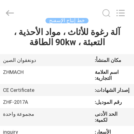
Zehui
machinery
equipment
co.,
ltd.
خط إنتاج الإسفنج
All
Rights
آلة رغوة للأثاث ، مواد الأحذية ،
الصفحة
Reserved.
التعبئة ، 90kw الطاقة
الرئيسية
منتجات
مكان المنشأ:
دونغقوان الصين
اسم العلامة
ZHMACH
معلومات
التجارية:
عنا
إصدار الشهادات:
CE Certificate
رقم الموديل:
ZHF-2017A
جولة
الحد الأدنى
مجموعة واحدة
في
لكمية:
المعمل
الأسعار:
inquiry