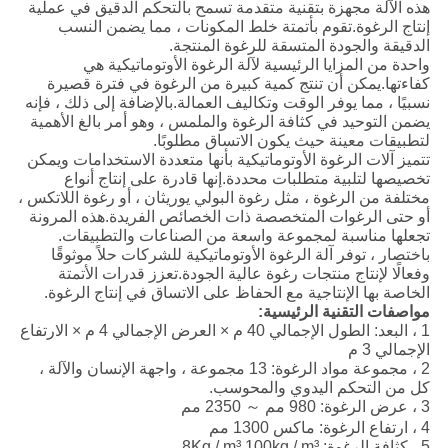
هذه الآلة مجهزة بتقنية متقدمة تسمح بالتحكم الدقيق في عملية
إنتاج الرغوة.تقوم بأتمتة خلط المكونات ، مما يضمن النسب
الدقيقة والجودة المتسقة للرغوة المنتجة.
واحدة من المزايا الرئيسية لآلة الرغوة الأوتوماتيكية هي
كفاءتها.يمكن أن تنتج كمية كبيرة من الرغوة في فترة قصيرة
نسبيًا ، مما يوفر الوقت وتكاليف العمالة.بالإضافة إلى ذلك ، فإنه
يضمن التوحيد في كثافة الرغوة والملمس ، وهو أمر بالغ الأهمية
لتطبيقات معينة حيث يكون الاتساق مطلوبًا.
تتميز آلات الرغوة الأوتوماتيكية بأنها متعددة الاستخدامات ويمكن
تخصيصها لتلبية متطلبات محددة.إنها قادرة على إنتاج أنواع
مختلفة من الرغوة ، مثل رغوة البولي يوريثان ، أو رغوة اللاتكس ،
أو حتى الرغوات المتخصصة ذات الخصائص الفريدة.هذه المرونة
تجعلها مناسبة لمجموعة واسعة من الصناعات والتطبيقات.
باختصار ، توفر آلة الرغوة الأوتوماتيكية للشركات حلاً موثوقًا
وفعالًا لإنتاج منتجات رغوة عالية الجودة.تعزز قدرات الأتمتة
الخاصة بها الإنتاجية مع الحفاظ على الاتساق في إنتاج الرغوة.
مواصفات التقنية الرئيسية:
1 ، البعد: الطول الإجمالي 40 م × العرض الإجمالي 4 م × الارتفاع
الإجمالي 3 م
2 ، مجموعة مواد الرغوة: 13 مجموعة ، واجهة الإنسان والآلة ،
كل من التحكم اليدوي والمحوسب.
3 ، عرض الرغوة: 980 مم ～ 2350 مم
4 ، ارتفاع الرغوة: ماكس 1300 مم
5 ، كثافة الرغوة: 8Kg / m³ 100kg / m³