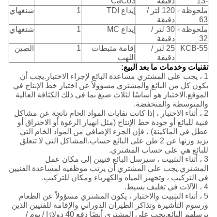
-13
دقيقة
CaCo3
ملحوظة -
120 لتر /
إيداع TDI
1
شنغهاي
63
دقيقة
ملحوظة -
30 لتر /
إيداع MC
1
شنغهاي
32
دقيقة
KCB-55
25 لتر /
إقامة مثبطات
1
الصين
دقيقة
اللهب
تقنيات وخدمات ما بعد البيع:
1 ، يجب على المشتري مساعدة البائع لإجراء الاختبار.يجب أن
يكون كل من البائع والمشتري مسؤولاً عن اختبار خط الإنتاج في
الموقع.الاختبار هو أساسًا لثلاث صيغ بما في ذلك الكثافة العالية
والمتوسطة والمنخفضة.
2 ، أثناء الاختبار ، إذا كانت نفايات المواد الخام ناتجة عن مشاكل
فنية للبائع أو جودة خط الإنتاج (مثل انهيار الرغوة أو الاحتراق أو
عطل في الماكينة) ، فإن الجزء الإضافي من المواد الخام التي
يزيد وزنها عن 2 طن على البائع حساب.المشاكل التي لا تتعلق
للبائع هي على حساب المشتري.
3 ، أثناء التثبيت ، سيرسل البائع فنيين إلى مكان عمل
المشتري.يجب على المشتري أن يرتب موظفيه لمساعدة الفنيين
في التركيب ، وتجهيز المياه والكهرباء ومكان للتركيب.
4 ، الآلات في تغليف بسيط.
5 ، أثناء التثبيت والاختبار ، يكون المشتري مسؤولاً عن الطعام
ورسوم التأشيرة وتذاكر الطيران الدوراني والإقامة للفنيين الذين
يرسلهم البائع.يجب على المشتري أيضًا دفع 40 دولارًا / يوم /