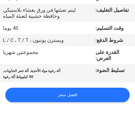
تفاصيل التغليف:
ليتم تعبئتها في ورق بغشاء بلاستيكي
مراقبة
وحافظة خشبية لتعبئة المياه
الجودة
وقت التسليم:
45 يوما
شروط الدفع:
ويسترن يونيون ، L / C ، T / T
اتصل
القدرة على
مجموعتين شهريا
بنا
العرض:
تسليط الضوء:
,
,
آلة رغوة مواد الأحذية
آلة حفر الحاويات
اطلب
90 كيلوواط آلة رغوة
اقتباس
افضل سعر
خريطة
الموقع
سياسة