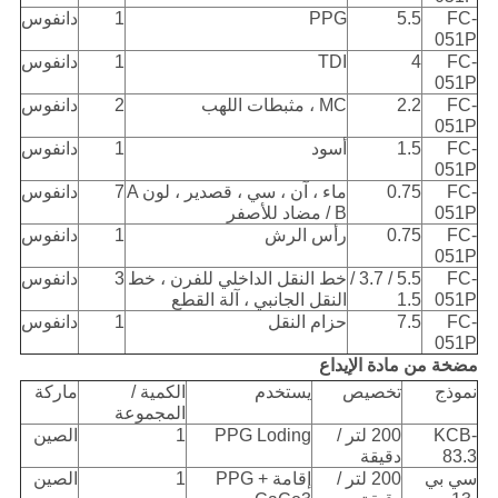
FC-
5.5
PPG
1
دانفوس
051P
FC-
4
TDI
1
دانفوس
051P
FC-
2.2
MC ، مثبطات اللهب
2
دانفوس
051P
FC-
1.5
أسود
1
دانفوس
051P
FC-
0.75
ماء ، آن ، سي ، قصدير ، لون A
7
دانفوس
051P
/ B مضاد للأصفر
FC-
0.75
رأس الرش
1
دانفوس
051P
FC-
5.5 / 3.7 /
خط النقل الداخلي للفرن ، خط
3
دانفوس
051P
1.5
النقل الجانبي ، آلة القطع
FC-
7.5
حزام النقل
1
دانفوس
051P
مضخة من مادة الإيداع
نموذج
تخصيص
يستخدم
الكمية /
ماركة
المجموعة
KCB-
200 لتر /
PPG Loding
1
الصين
83.3
دقيقة
سي بي
200 لتر /
إقامة PPG +
1
الصين