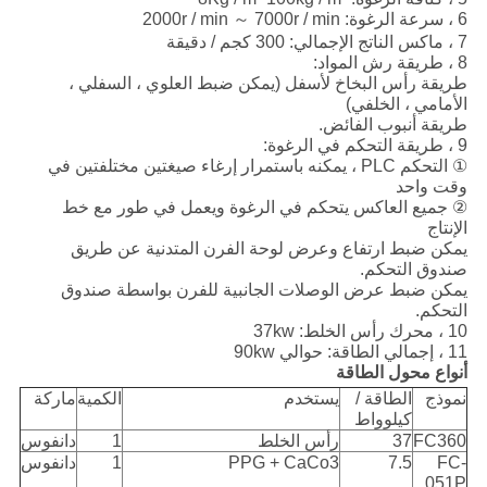
6 ، سرعة الرغوة: 2000r / min ～ 7000r / min
7 ، ماكس الناتج الإجمالي: 300 كجم / دقيقة
8 ، طريقة رش المواد:
طريقة رأس البخاخ لأسفل (يمكن ضبط العلوي ، السفلي ،
الأمامي ، الخلفي)
طريقة أنبوب الفائض.
9 ، طريقة التحكم في الرغوة:
① التحكم PLC ، يمكنه باستمرار إرغاء صيغتين مختلفتين في
وقت واحد
② جميع العاكس يتحكم في الرغوة ويعمل في طور مع خط
الإنتاج
يمكن ضبط ارتفاع وعرض لوحة الفرن المتدنية عن طريق
صندوق التحكم.
يمكن ضبط عرض الوصلات الجانبية للفرن بواسطة صندوق
التحكم.
10 ، محرك رأس الخلط: 37kw
11 ، إجمالي الطاقة: حوالي 90kw
أنواع محول الطاقة
نموذج
الطاقة /
يستخدم
الكمية
ماركة
كيلوواط
FC360
37
رأس الخلط
1
دانفوس
FC-
7.5
PPG + CaCo3
1
دانفوس
051P