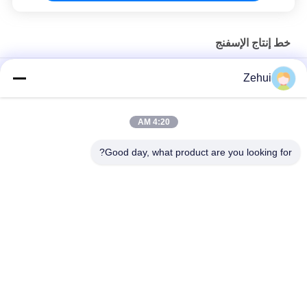
خط إنتاج الإسفنج
آلة رغوة للأثاث ، مواد الأحذية ، التعبئة ، 90kw الطاقة
Zehui
خط إنتاج أفقية مستمرة من مادة البولي يوريثين رغوة الإسفنج لأثاث
وسادة
4:20 AM
الإسفنج الأفقي المستمر رغوي خط انتاج / مرن رغوة ماكينة
Good day, what product are you looking for?
فئات شعبية
جميع
آلة رغوة البولي يوريثان
زبد يجعل آلة
آلة رغوة منخفضة 
خط إنتاج رغوة
الضغط
آلة قطع الرغوة
خط إنتاج الإسفنج