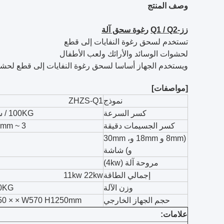
وصف المنتج
زز-Q1 / Q2
رغوة سحق آلة
تستخدم لسحق رغوة النفايات إلى قطع
لحشوات الوسائد والأرائك ولعب الأطفال
ويستخدم الجهاز أساسا لسحق رغوة النفايات إلى قطع لحشوات م
[مواصفات]
نموذج
ZHZS-Q1
كسر السرعة
100KG / ساعة
كسر الجسيمات دقيقة
3 ~ 20mm خ
(8mm و 18mm و، 30mm
و) شاشة
مروحة آلة (4kw)
إجمالي الطاقة
11kw 22kw
وزن الآلة
0KG
حجم الجهاز الخارجي
50 × × W570 H1250mm
علامات: