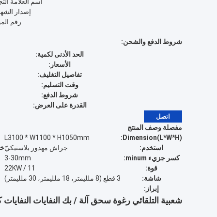
اسم العلامة التج
إصدار الشها
رقم المو
شروط الدفع والشحن:
الحد الأدنى لكمية:
الأسعار:
تفاصيل التغليف:
وقت التسليم:
شروط الدفع:
القدرة على العرض:
اتصل
مفصلة وصف المنتج
L3100 * W1100 * H1050mm
Dimension(L*W*H):
استخدم:
جراش مهدور بلاستيكيّ
خدمة s
كسر جزيء minum:
3-30mm
قوة:
11 / 22KW
شاشة:
3 قطع (8 ملليمتر، 18 ملليمتر، 30 ملليمتر)
إبراز:
شعبية التلقائي رغوة سحق آلة / بك النفايات النفايات 