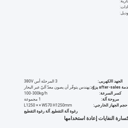
ارية:
دات:
ديل:
الجهد االكهربى:
3 المرحلة أس 380V
after-sale يزوّد:
يهندس يتوفّر أن يصون معدّ آليّ عبر البحار
كسر السرعة:
100-300kg/h
مروحة آلة:
1 مجموعة
حجم الجهاز الخارجي:
L1250 × × W570 H1250mm
رغوة آلة التقطيع
,
آلة رغوة التقطيع
كسارة النفايات إعادة استخدامها