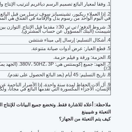
1. وفقا لمعيار البائع تصميم الرسم دياغريم لترتيب الإنتاج والتفتيش.
في اليوم الواحد من رسوم بدل والإقامة في الفندق هي ال
شيبمنت (البنك المسؤول عن حساب المشتري).
4. أشكال التسليم: إرسال إلى ميناء شنتشن
5. قطع الغيار: عرض أدوات صيانة متنوعة.
6. الحزمة: ورقة و فيلم حزمة.
7. الجهد: جميع إكوب
3٪)
8. تاريخ التسليم: 45 أيام (بعد البائع الحصول على تقدم).
9. آل آلات الحفاظ لمدة سنة واحدة، إذا الأضرار الناجمة ع
الإنسان، الأجزاء المكسورة التي تقدمها البائع في مجانا، و
ملاحظة: أعلاه للاشارة فقط.
وتخضع جميع البيانات للإنتاج ال
التعبئة و شيبينغ
كيف يتم التعبئة من الجهاز؟