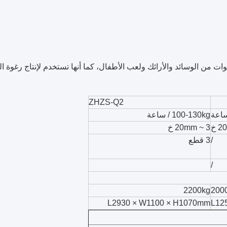
ن الوسائد والأرائك ولعب الأطفال، كما أنها تستخدم لإنتاج رغوة المعا
ZHZS-Q2
100-130kg / ساعة
3 ~ 20mm خ
/
3 قطع
/
2200kg
200
L2930 × W1100 × H1070mm
L12