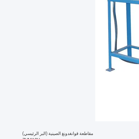
مقاطعة قوانغدونغ الصينية (البر الرئيسي)