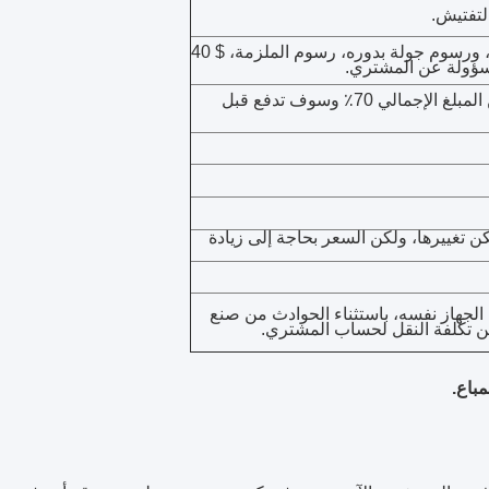
2. إذا العملاء ريكيور، تشينسيانز سوف ترسل من قبل البائع، ورسوم جولة بدوره، رسوم الملزمة، $ 40
مسؤولة عن المشتري.
3. شروط الدفع: / تي تي 30٪ مقدما قبل الإنتاج. التوازن بين المبلغ الإجمالي 70٪ وسوف تدفع قبل
منتس هي: 380V، 50HZ، 3P. (الجهد يمكن تغييرها، ولكن السعر بحاجة إلى زيادة
ن الجهاز نفسه، باستثناء الحوادث من صنع
لكن تكلفة النقل لحساب المشتري.
مباع.