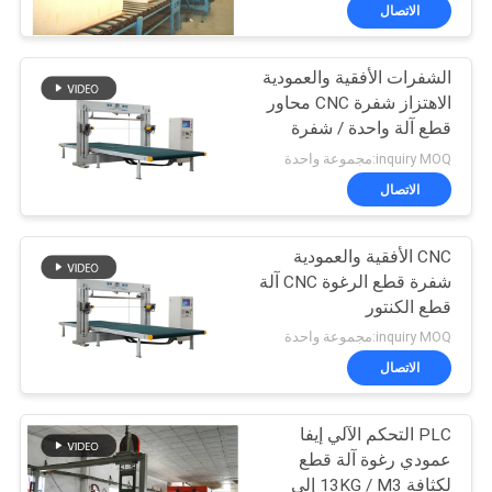
الاتصال
مراقبة
الشفرات الأفقية والعمودية
الجودة
الاهتزاز شفرة CNC محاور
قطع آلة واحدة / شفرة
اتصل
مزدوجة
inquiry MOQ:مجموعة واحدة
بنا
الاتصال
CNC الأفقية والعمودية
اطلب
شفرة قطع الرغوة CNC آلة
اقتباس
قطع الكنتور
inquiry MOQ:مجموعة واحدة
خريطة
الاتصال
الموقع
PLC التحكم الآلي إيفا
عمودي رغوة آلة قطع
سياسة
لكثافة 13KG / M3 إلى