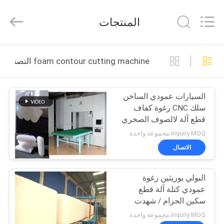
Zehui
machinery
equipment
المنتجات
co.,
ltd.
All
Rights
الصفحة
Reserved.
foam contour cutting machine التصنيع عبر الإنترنت
الرئيسية
السيارات عمودي الساخن
منتجات
سلك CNC رغوة كفاف
قطع آلة لالصوف الصخري
معلومات
inquiry MOQ:مجموعة واحدة
عنا
الاتصال
البولي يوريثين رغوة
جولة
عمودي كتلة آلة قطع
في
سكين الحزام / شهدت
أسنان نوع
المعمل
inquiry MOQ:مجموعة واحدة