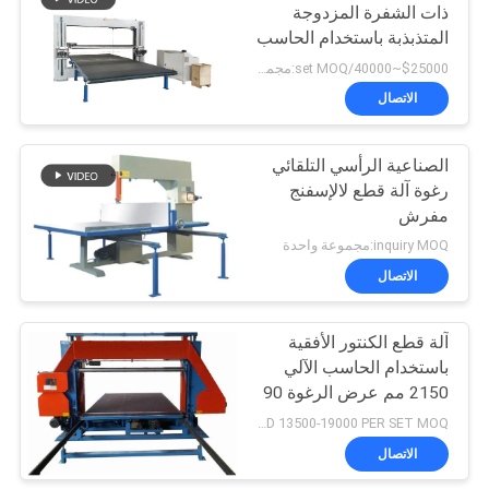
ذات الشفرة المزدوجة
المتذبذبة باستخدام الحاسب
الآلي
$25000~40000/set MOQ:مجموعة واحدة
الاتصال
الصناعية الرأسي التلقائي
رغوة آلة قطع لالإسفنج
مفرش
inquiry MOQ:مجموعة واحدة
الاتصال
آلة قطع الكنتور الأفقية
باستخدام الحاسب الآلي
2150 مم عرض الرغوة 90
م / دقيقة
USD 13500-19000 PER SET MOQ:مجموعة واحدة
الاتصال