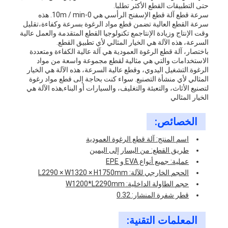
حتى التطبيقات القطع الأكثر تطلبا.
سرعة قطع آلة قطع الإسفنج الرأسي هي 0-10m / min. هذه
سرعة القطع العالية تضمن قطع مواد الرغوة بسرعة وكفاءة،تقليل
وقت الإنتاج وزيادة الإنتاجمع تكنولوجيا القطع المتقدمة والعمل عالية
السرعة، هذه الآلة هي الخيار المثالي لأي تطبيق القطع.
باختصار، آلة قطع الرغوة العمودية هي آلة عالية الكفاءة ومتعددة
الاستخدامات والتي هي مثالية لقطع مجموعة واسعة من مواد
الرغوة.التشغيل اليدوي، وقطع عالية السرعة، هذه الآلة هي الخيار
المثالي لأي منشأة التصنيع. سواء كنت بحاجة إلى قطع مواد رغوة
لتصنيع الأثاث، والتعبئة والتغليف، والسيارات أو البناء,هذه الآلة هي
الخيار المثالي
الخصائص:
اسم المنتج: آلة قطع الرغوة العمودية
طريق القطع: من اليسار إلى اليمين
عملية: جميع أنواع EVA و EPE
الحجم الخارجي للآلة: L2290 × W1320 × H1750mm
حجم الطاولة الداخلية: W1200*L2290mm
قطر شفرة المنشار: 0.32
المعلمات التقنية: