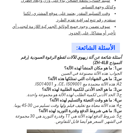
سيتم حساب تكلفة الشحن بناءً على وزن وأبعاد الطرد،
وكذلك وجهة التسليم.
وقت التسليم المقدر يعتمد على موقع المشتري، لكننا
سنقدم رقم تتبع لمراقبة تقدم الطرد.
سوف نضمن وجود جميع الوثائق الجمركية اللازمة لتجنب أي
تأخير أو مشاكل على الحدود.
الأسئلة الشائعة:
أسئلة شائعة عن آلة زيهوي للآلات لقطع الرغوة العمودية (رقم
النموذج ZH-4LB)
س1: ما هو مكان المنشأ لهذه الآلة؟
الجواب: هذه الآلة مصنوعة في الصين
س2: ما هي الشهادات التي تمتلكها هذه الآلة؟
A2: هذه الآلة معتمدة مع CE، ISO9001، و ISO14001.
س3: ما هو الحد الأدنى للكمية الطلبية لهذه الآلة؟
ج3: الحد الأدنى لكمية الطلب لهذه الآلة هو مجموعة واحدة.
س4: ما هو وقت التعبئة والتسليم لهذه الآلة؟
ج4: هذه الآلة معبأة مع تغليف فيلم ولها وقت تسليم من 30-45 يوما.
س5: ما هي شروط الدفع وقدرة التوريد لهذه الآلة؟
ج5: شروط الدفع لهذه الآلة هي TT وقدرة التوريد هي 30 مجموعة
في الشهر. السعر هو أيضا قابل للتفاوض.