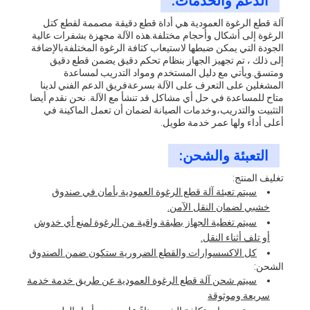
الدعم والخدمات:
آلة قطع الرغوة العمودية هي أداة قطع دقيقة مصممة لقطع كتل
الرغوة إلى أشكال وأحجام مختلفة.هذه الآلة مجهزة بشفرات عالية
الجودة التي يمكن ضبطها لاستيعاب كثافة الرغوة المختلفةبالإضافة
إلى ذلك ، تم تجهيز الجهاز بنظام تحكم دقيق يضمن قطع دقيق
ومتسق.ويأتي مع دليل المستخدم ومواد التدريب لمساعدة
المشغلين على التعرف على الآلة بسرعةفريق الدعم الفني لدينا
متاح للمساعدة في حل أي مشاكل قد تنشأ مع الآلة. نحن نقدم أيضا
التثبيت والتدريب،وخدمات الصيانة لضمان أن تعمل الماكينة في
أعلى أداء ولها عمر خدمة طويل.
التعبئة والشحن:
تغليف المنتج:
سيتم تعبئة آلة قطع الرغوة العمودية بأمان في صندوق
خشبي لضمان النقل الآمن.
سيتم تغطية الجهاز بطبقة واقية من الرغوة لمنع أي خدوش
أو تلف أثناء النقل.
كل الاكسسوارات والقطع الضرورية ستكون ضمن الصندوق
الشحن:
سيتم شحن آلة قطع الرغوة العمودية عن طريق خدمة خدمة
سريعة وموثوقة