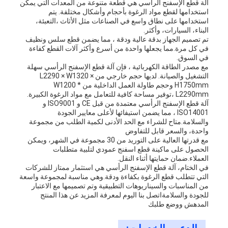
آلة قطع الإسفنج الرأسي هي قطعة متنوعة من المعدات التي يمكن
استخدامها لقطع مواد الرغوة بأحجام وأشكال مختلفة. يتم
استخدامها على نطاق واسع في الصناعات مثل الأثاث ،التعبئة،
البناء، السيارات، وأكثر.
تم تصميم الجهاز بدقة عالية ودقة ، مما يضمن قطع سلس ونظيف
في كل مرة.مما يجعلها واحدة من أسرع وأكثر آلات القطع كفاءة
في السوق.
مع مصدر الطاقة الكهربائية ، فإن آلة قطع الإسفنج الرأسي سهلة
التشغيل والصيانة. لديها حجم خارجي من L2290 × W1320 ×
H1750mm وحجم طاولة العمل الداخلية من W1200 *
L2290mm ،توفير مساحة كافية للتعامل مع مواد الرغوة الكبيرة.
آلة قطع الإسفنج الرأسي معتمدة من قبل CE و ISO9001 و
ISO14001 ، مما يضمن استيفائها لأعلى معايير الجودة
والسلامة.متاح للشراء مع الحد الأدنى لكمية الطلب من مجموعة
واحدة، والسعر قابل للتفاوض
مع قدرتها العالية على التوريد من 30 مجموعة في الشهر، ويمكن
الحصول على ماكينة قطع اسفنج عمودي لتلبية متطلبات
العملاء.ضمان حمايتها أثناء النقل.
في الختام، آلة قطع الإسفنج الرأسي هي استثمار ممتاز للشركات
التي تتطلب قطع الرغوة بكفاءة ودقة.وهي مناسبة لمجموعة واسعة
من المناسبات والسيناريوهات التطبيقية وتم تصميمها مع الاعتبار
للجودة والسلامةاتصل بنا اليوم لمعرفة المزيد عن هذا المنتج
المدهش ووضع طلبك