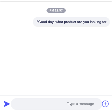
نظام التحكم PLC
12:57 PM
آلة قطع الرغوة العمودية الكهربائية مع تحكم PLC لمعالجة EVA و EPE
Good day, what product are you looking for?
سرعة القطع القابلة للتعديل آلة قطع كتلة رغوة عمودية للكهرباء
فئات شعبية
جميع
آلة رغوة البولي يوريثان
زبد يجعل آلة
آلة رغوة منخفضة 
خط إنتاج رغوة
الضغط
آلة قطع الرغوة
خط إنتاج الإسفنج
آلة قطع الرغوة 
آلة قطع الرغوة الأفقية
طلب اقتباس
العمودية