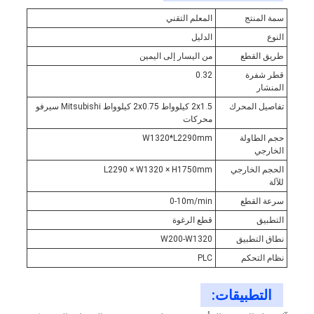
سمة المنتج
المعلم التقني
النوع
الدليل
طريق القطع
من اليسار إلى اليمين
قطر شفرة
0.32
المنشار
تفاصيل المحرك
2x1.5 كيلوواط 2x0.75 كيلوواط Mitsubishi سيرفو
محركات
حجم الطاولة
W1320*L2290mm
الخارجي
الحجم الخارجي
L2290 × W1320 × H1750mm
للآلة
سرعة القطع
0-10m/min
التطبيق
قطع الرغوة
نطاق التطبيق
W200-W1320
نظام التحكم
PLC
التطبيقات: