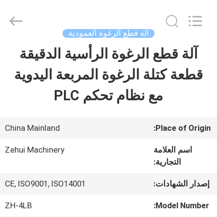
Dongguan
Zehui
machinery
equipment
آلة قطع الرغوة العمودية
co.,
ltd.
آلة قطع الرغوة الرأسية الدقيقة
الصفحة
All
Rights
Reserved.
قطعة كتلة الرغوة المربعة اليدوية
الرئيسية
مع نظام تحكم PLC
منتجات
China Mainland
Place of Origin:
معلومات
اسم العلامة
Zehui Machinery
التجارية:
عنا
إصدار الشهادات:
CE, ISO9001, ISO14001
جولة
ZH-4LB
Model Number: