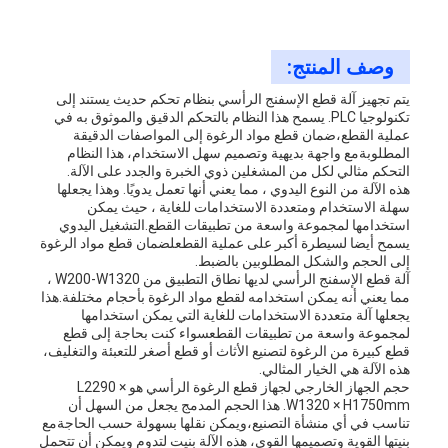
وصف المنتج:
يتم تجهيز آلة قطع الإسفنج الرأسي بنظام تحكم حديث يستند إلى
تكنولوجيا PLC. يسمح هذا النظام بالتحكم الدقيق والموثوق به في
عملية القطع،ضمان قطع مواد الرغوة إلى المواصفات الدقيقة
المطلوبةمع واجهة بديهية وتصميم سهل الاستخدام، هذا النظام
التحكم مثالي لكل من المشغلين ذوي الخبرة والجدد على الآلة.
هذه الآلة من النوع اليدوي ، مما يعني أنها تعمل يدويًا. وهذا يجعلها
سهلة الاستخدام ومتعددة الاستخدامات للغاية ، حيث يمكن
استخدامها لمجموعة واسعة من تطبيقات القطع.التشغيل اليدوي
يسمح أيضا لسيطرة أكبر على عملية القطعلضمان قطع مواد الرغوة
إلى الحجم والشكل المطلوبين بالضبط.
آلة قطع الإسفنج الرأسي لديها نطاق التطبيق من W200-W1320 ،
مما يعني أنه يمكن استخدامه لقطع مواد الرغوة بأحجام مختلفة.هذا
يجعلها آلة متعددة الاستخدامات للغاية التي يمكن استخدامها
لمجموعة واسعة من تطبيقات القطعسواء كنت بحاجة إلى قطع
قطع كبيرة من الرغوة لتصنيع الأثاث أو قطع أصغر للتعبئة والتغليف،
هذه الآلة هي الخيار المثالي.
حجم الجهاز الخارجي لجهاز قطع الرغوة الرأسي هو L2290 ×
W1320 × H1750mm. هذا الحجم المدمج يجعل من السهل أن
تناسب في أي منشأة التصنيع،ويمكن نقلها بسهولة حسب الحاجةمع
بنيتها القوية وتصميمها القوي، هذه الآلة بنيت لتدوم ويمكن أن تتحمل